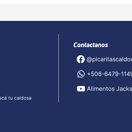
Contactanos
@picaritascaldo
+506-6479-114
Alimentos Jack
scá tu caldosa