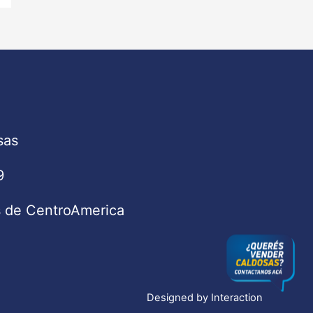
sas
9
s de CentroAmerica
Designed by
Interaction