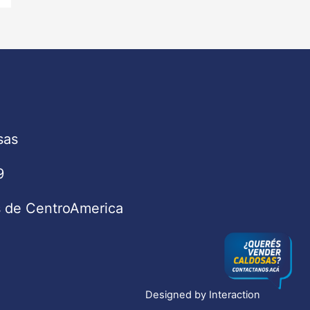
sas
9
s de CentroAmerica
Designed by
Interaction