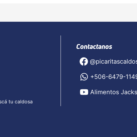
Contactanos
@picaritascaldo
+506-6479-114
Alimentos Jack
scá tu caldosa