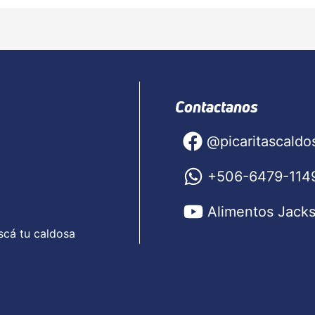
Contactanos
@picaritascaldo
+506-6479-114
Alimentos Jack
scá tu caldosa