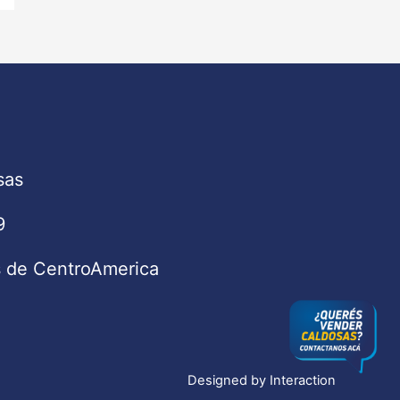
sas
9
s de CentroAmerica
Designed by
Interaction