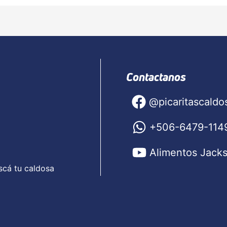
Contactanos
@picaritascaldo
+506-6479-114
Alimentos Jack
scá tu caldosa