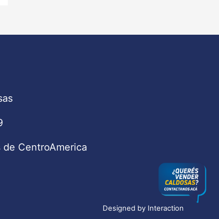
sas
9
s de CentroAmerica
Designed by
Interaction