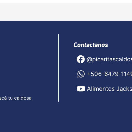
Contactanos
@picaritascaldo
+506-6479-114
Alimentos Jack
scá tu caldosa