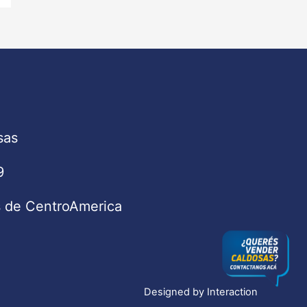
sas
9
s de CentroAmerica
Designed by
Interaction