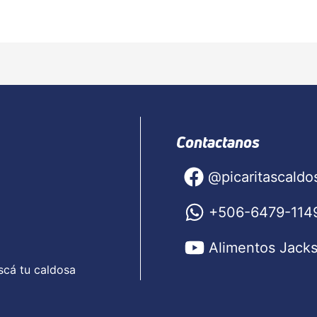
Contactanos
@picaritascaldo
+506-6479-114
Alimentos Jack
scá tu caldosa