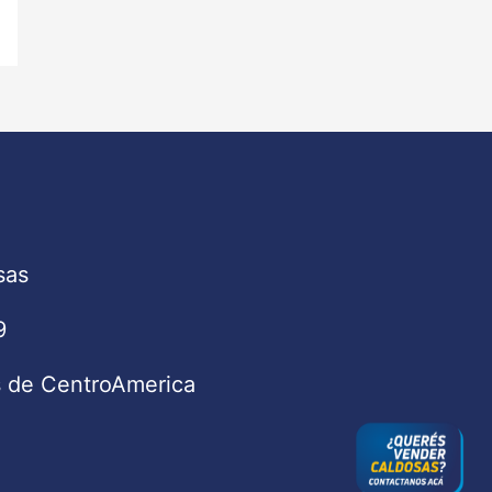
sas
9
s de CentroAmerica