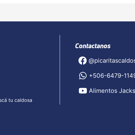
Contactanos
@picaritascaldo
+506-6479-114
Alimentos Jack
scá tu caldosa