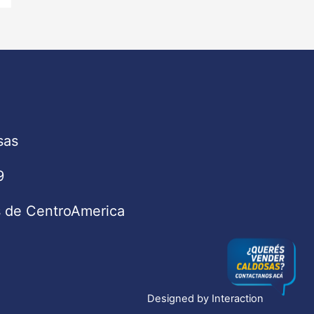
sas
9
s de CentroAmerica
Designed by
Interaction