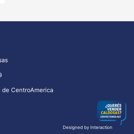
sas
9
s de CentroAmerica
Designed by
Interaction