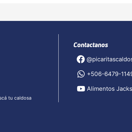
Contactanos
@picaritascaldo
+506-6479-114
Alimentos Jack
scá tu caldosa