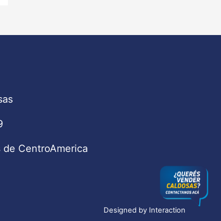
sas
9
s de CentroAmerica
Designed by
Interaction