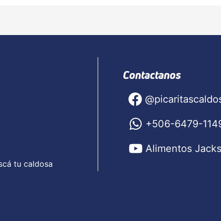
Contactanos
@picaritascaldo
+506-6479-114
Alimentos Jack
scá tu caldosa